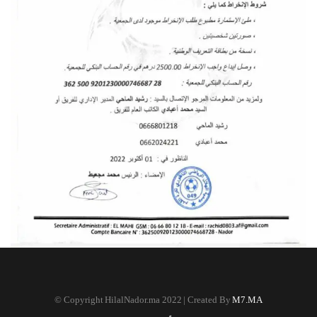
©
Copyright HilalNador.ma 2022 | Created By
M7.MA