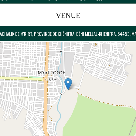
VENUE
PACHALIK DE M'RIRT, PROVINCE DE KHÉNIFRA, BÉNI MELLAL-KHÉNIFRA, 54453, 