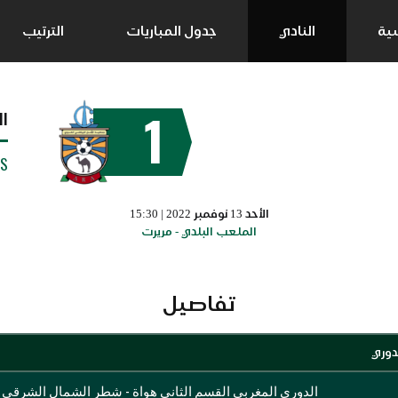
سية
النادي
جدول المباريات
الترتيب
1
ا
SS
الأحد 13 نوفمبر 2022 | 15:30
الملعب البلدي - مريرت
تفاصيل
دوري
الدوري المغربي القسم الثاني هواة - شطر الشمال الشرقي