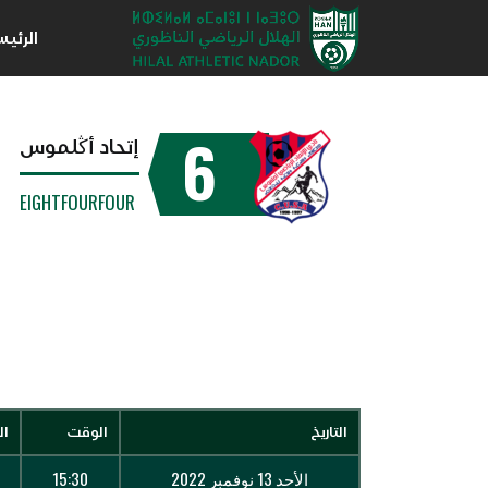
الرئي
6
إتحاد أڭلموس
EIGHTFOURFOUR
التاريخ
الوقت
ال
الأحد 13 نوفمبر 2022
15:30