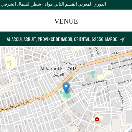
الدوري المغربي القسم الثاني هواة - شطر الشمال الشرقي
VENUE
AL AROUI, ARRUIT, PROVINCE DE NADOR, ORIENTAL, 62550, MAROC