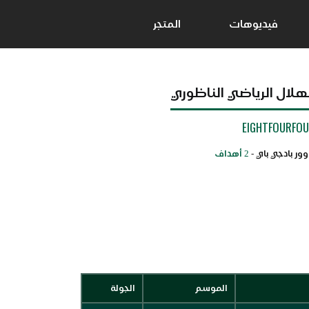
فيديوهات
المتجر
لهلال الرياضي الناظوري
EIGHTFOURFO
وور بادجي باي -
2 أهداف
الموسم
الجولة