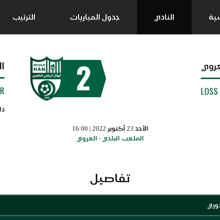
سية
النادي
جدول المباريات
الترتيب
2
ا
عروي
UR
LOSS
دا
الأحد 23 أكتوبر 2022 | 16:00
الملعب البلدي - العروي
تفاصيل
دوري