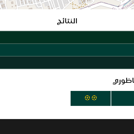
النتائج
ناظوري