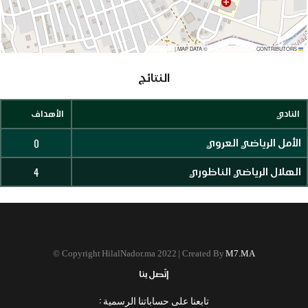
|
MAP DATA ©
CONTRIBUTORS
OPENSTREETMAP
LEAFLET
النتائج
النادي
الأهداف
0
الأمل الرياضي العروي
4
الهلال الرياضي الناظوري
©
Copyright HilalNador.ma 2022 | Created By
M7.MA
إتّصل بنا
تابعنا على حساباتنا الرسمية :