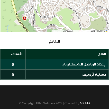
|
MAP DATA ©
CONTRIBUTORS
OPENSTREETMAP
LEAFLET
النتائج
النادي
الأهداف
0
الإتحاد الرياضي الشفشاوني
0
حسنية ڭرسيف
©
Copyright HilalNador.ma 2022 | Created By
M7.MA