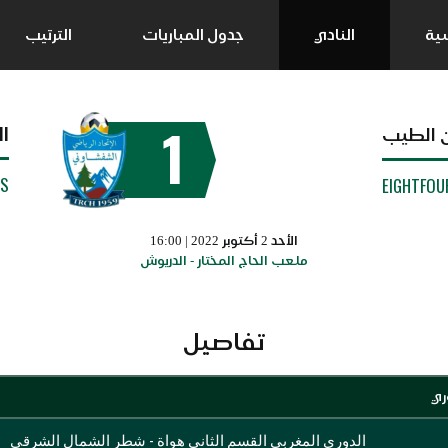
سية
النادي
جدول المباريات
الترتيب
1
ا
بن الطيب
SS
EIGHTFOU
الأحد 2 أكتوبر 2022 | 16:00
ملعب الحاج المختار - الدريوش
تفاصيل
ري
الدوري المغربي القسم الثاني هواة - شطر الشمال الشرقي