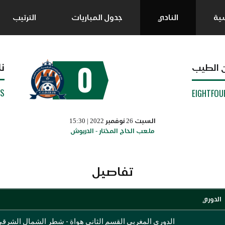
سية
النادي
جدول المباريات
الترتيب
0
ن
بن الطيب
SS
EIGHTFOU
السبت 26 نوفمبر 2022 | 15:30
ملعب الحاج المختار - الدريوش
تفاصيل
الدوري
الدوري المغربي القسم الثاني هواة - شطر الشمال الشرق