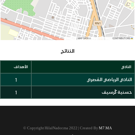
|
MAP DATA ©
CONTRIBUTORS
OPENSTREETMAP
LEAFLET
النتائج
النادي
الأهداف
1
النادي الرياضي القصري
1
حسنية ڭرسيف
©
Copyright HilalNador.ma 2022 | Created By
M7.MA