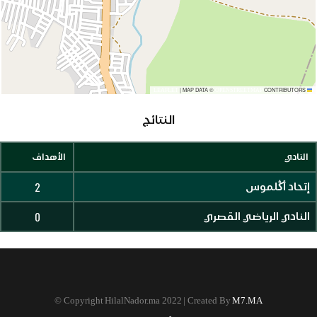
|
MAP DATA ©
CONTRIBUTORS
OPENSTREETMAP
LEAFLET
النتائج
النادي
الأهداف
2
إتحاد أڭلموس
0
النادي الرياضي القصري
©
Copyright HilalNador.ma 2022 | Created By
M7.MA