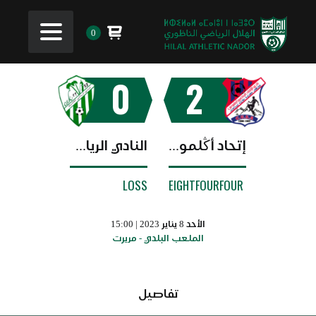
0
0
2
إتحاد أڭلموس
النادي الرياضي القصري
LOSS
EIGHTFOURFOUR
الأحد 8 يناير 2023 | 15:00
الملعب البلدي - مريرت
تفاصيل