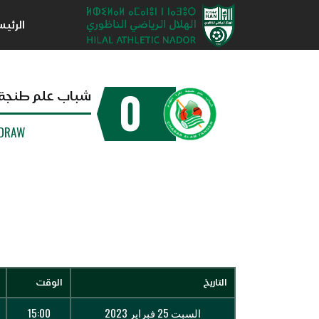
الرئي
0
شباب علم طنجة
DRAW
التاريخ
الوقت
السبت 25 فبراير 2023
15:00