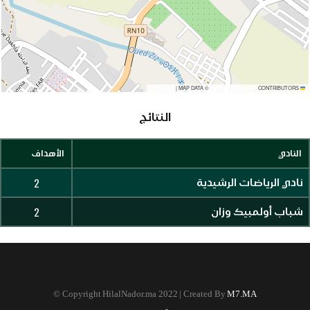
|
MAP DATA ©
CONTRIBUTORS
OPENSTREETMAP
LEAFLET
النتائج
النادي
الأهداف
2
نادي الرياضات الرشيدية
2
شباب أولمبيك وزان
©
Copyright HilalNador.ma 2022 | Created By
M7.MA