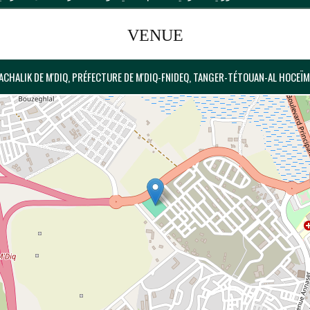
VENUE
PACHALIK DE M'DIQ, PRÉFECTURE DE M'DIQ-FNIDEQ, TANGER-TÉTOUAN-AL HOCEÏ