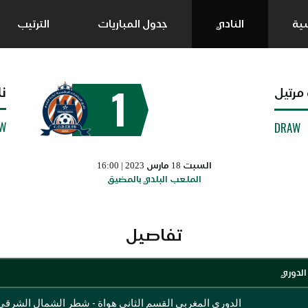
سية
النادي
جدول المباريات
الترتيب
1
ن
مرتيل
W
DRAW
السبت 18 مارس 2023 | 16:00
الملعب البلدي بالمضيق
تفاصيل
الدوري
الدوري المغربي القسم الثاني هواة - شطر الشمال الشرقي