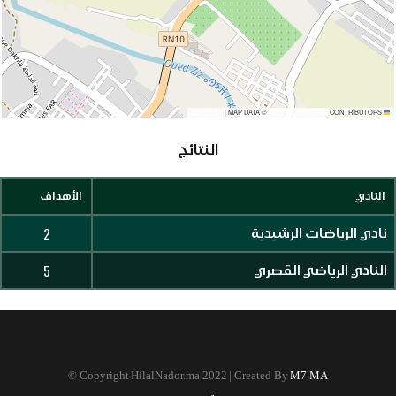
|
MAP DATA ©
CONTRIBUTORS
OPENSTREETMAP
LEAFLET
النتائج
النادي
الأهداف
2
نادي الرياضات الرشيدية
5
النادي الرياضي القصري
©
Copyright HilalNador.ma 2022 | Created By
M7.MA