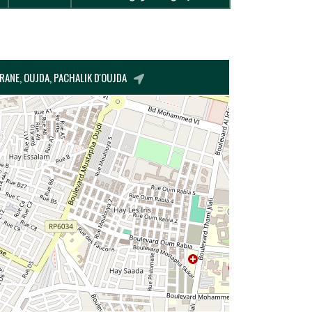
HARAFI, LOTISSEMENT BENKHIRANE, OUJDA, PACHALIK D'OUJDA