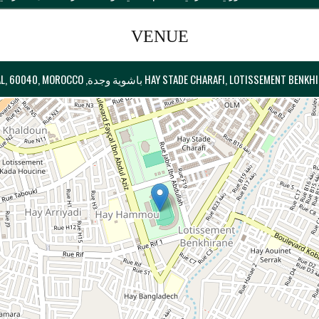
VENUE
HAY STADE C باشوية وجدة, OUJDA-ANGAD PREFECTURE, ORIENTAL, 60040, MOROCCO