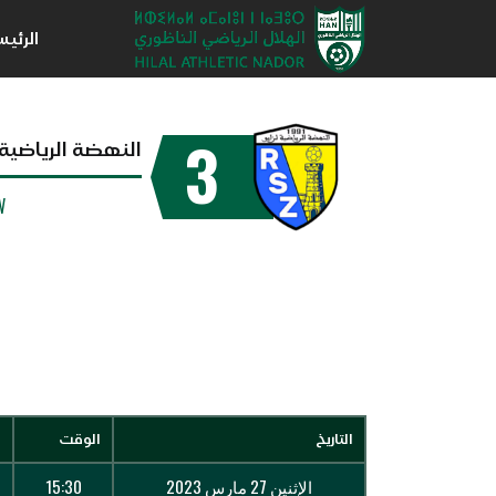
الرئي
3
النهضة الرياضية 
W
التاريخ
الوقت
ا
الإثنين 27 مارس 2023
15:30