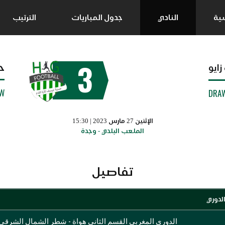
سية
النادي
جدول المباريات
الترتيب
3
ح
زايو
W
DRA
الإثنين 27 مارس 2023 | 15:30
الملعب البلدي - وجدة
تفاصيل
لدوري
الدوري المغربي القسم الثاني هواة - شطر الشمال الشرقي