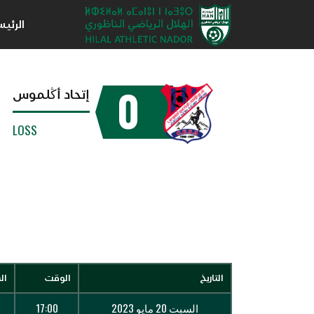
الرئي
0
إتحاد أڭلموس
LOSS
التاريخ
الوقت
ال
السبت 20 مايو 2023
17:00