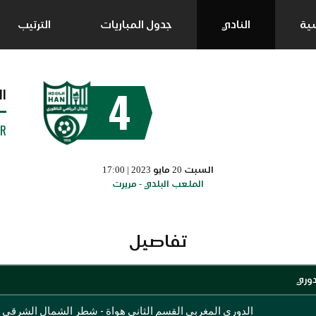
سية
النادي
جدول المباريات
الترتيب
4
ا
UR
السبت 20 مايو 2023 | 17:00
الملعب البلدي - مريرت
تفاصيل
دوري
الدوري المغربي القسم الثاني هواة - شطر الشمال الشرقي