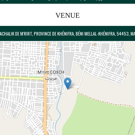
VENUE
PACHALIK DE M'RIRT, PROVINCE DE KHÉNIFRA, BÉNI MELLAL-KHÉNIFRA, 54453, 