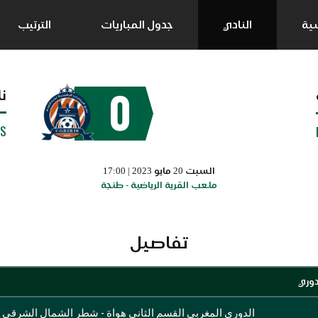
سية
النادي
جدول المباريات
الترتيب
0
ن
SS
السبت 20 مايو 2023 | 17:00
ملعب القرية الرياضية - طنجة
تفاصيل
دوري
الدوري المغربي القسم الثاني هواة - شطر الشمال الشرقي