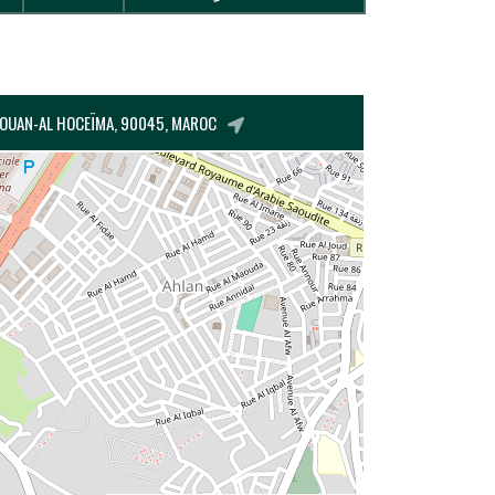
TOUAN-AL HOCEÏMA, 90045, MAROC