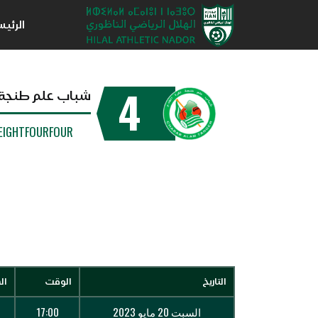
الرئي
4
شباب علم طنجة
EIGHTFOURFOUR
التاريخ
الوقت
ال
السبت 20 مايو 2023
17:00