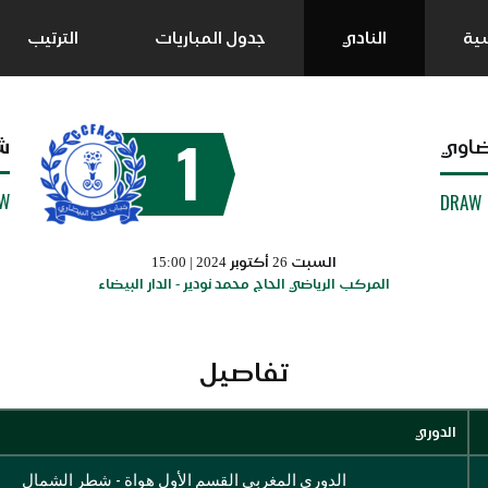
سية
النادي
جدول المباريات
الترتيب
1
ش
ضاوي
W
DRAW
السبت 26 أكتوبر 2024 | 15:00
المركب الرياضي الحاج محمد نودير - الدار البيضاء
تفاصيل
الدوري
الدوري المغربي القسم الأول هواة - شطر الشمال