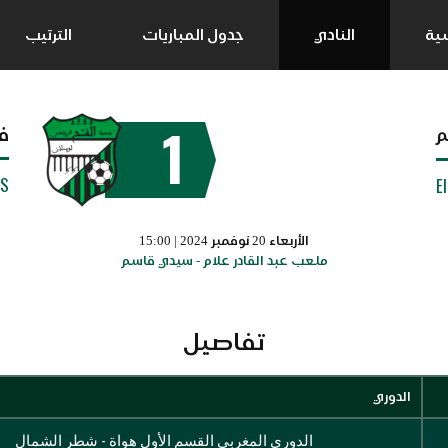
سية
النادي
جدول المباريات
الترتيب
1
ف
م
SS
E
الأربعاء 20 نوفمبر 2024 | 15:00
ملعب عبد القادر علام - سيدي قاسم
تفاصيل
الدوري
الدوري المغربي القسم الأول هواة - شطر الشمال