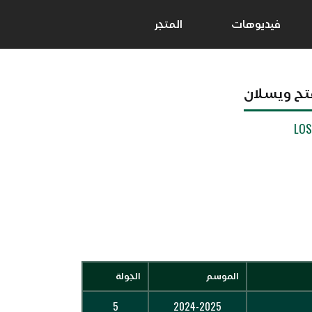
فيديوهات
المتجر
تح ويسلان
LO
الموسم
الجولة
5
2024-2025