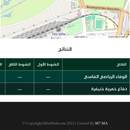
|
MAP DATA ©
CONTRIBUTORS
OPENSTREETMAP
LEAFLET
النتائج
النادي
الشوط الأول
الشوط الثاني
ال
—
—
الوفاء الرياضي الفاسي
—
—
دفاع حمرية خنيفرة
©
Copyright HilalNador.ma 2022 | Created By
M7.MA