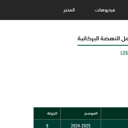
فيديوهات
المتجر
مل النهضة البركانية
LO
الموسم
الجولة
9
2024-2025