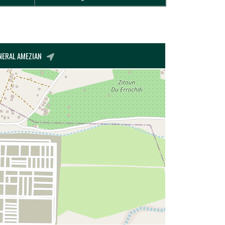
BOULEVARD GENERAL AMEZIAN, الدريوش, DRIOUCH, ال