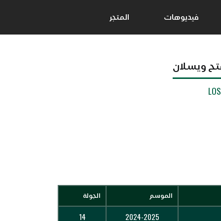
فيديوهات
المتجر
تح ويسلان
LO
الموسم
الجولة
14
2024-2025