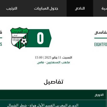
سية
النادي
جدول المباريات
الترتيب
0
ف
الفاسي
SS
EIGHTF
السبت 11 يناير 2025 | 15:00
ملعب السعديين - فاس
تفاصيل
الدوري
الدوري المغربي القسم الأول هواة - شطر الشمال