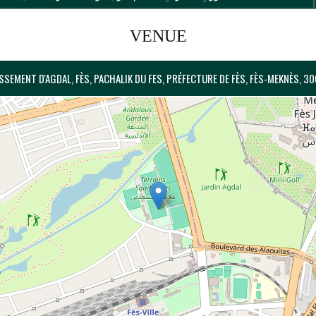
VENUE
SEMENT D'AGDAL, FÈS, PACHALIK DU FES, PRÉFECTURE DE FÈS, FÈS-MEKNÈS, 3