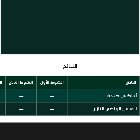
النتائج
النادي
الشوط الأول
الشوط الثاني
ال
—
—
أجاكس طنجة
—
—
القدس الرياضي التازي