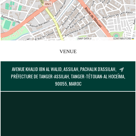
|
MAP DATA ©
CONTRIBUTORS
OPENSTREETMAP
LEAFLET
VENUE
AVENUE KHALID IBN AL WALID, ASSILAH, PACHALIK D'ASSILAH,
PRÉFECTURE DE TANGER-ASSILAH, TANGER-TÉTOUAN-AL HOCEÏMA,
90055, MAROC