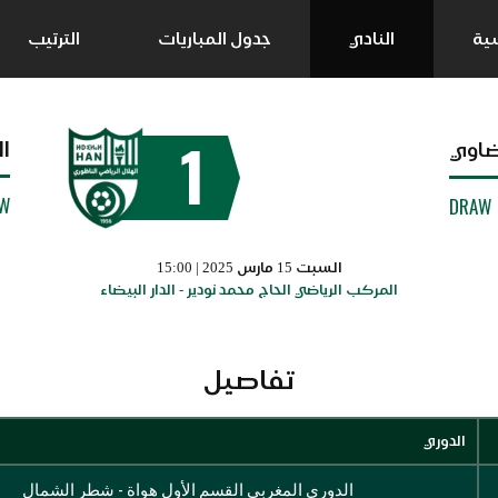
سية
النادي
جدول المباريات
الترتيب
1
ا
ضاوي
W
DRAW
السبت 15 مارس 2025 | 15:00
المركب الرياضي الحاج محمد نودير - الدار البيضاء
تفاصيل
الدوري
الدوري المغربي القسم الأول هواة - شطر الشمال