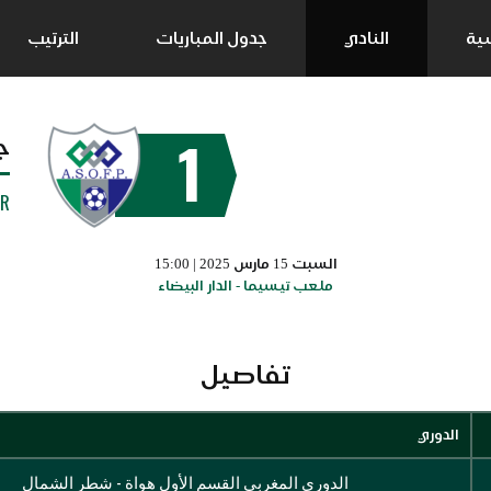
سية
النادي
جدول المباريات
الترتيب
1
ج
UR
السبت 15 مارس 2025 | 15:00
ملعب تيسيما - الدار البيضاء
تفاصيل
الدوري
الدوري المغربي القسم الأول هواة - شطر الشمال