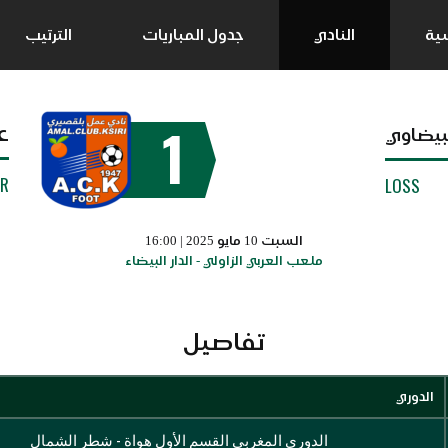
سية
النادي
جدول المباريات
الترتيب
1
ع
لبيضاوي
UR
LOSS
السبت 10 مايو 2025 | 16:00
ملعب العربي الزاولي - الدار البيضاء
تفاصيل
الدوري
الدوري المغربي القسم الأول هواة - شطر الشمال