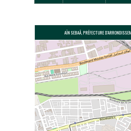
AÏN SEBAÂ, PRÉFECTURE D'ARRONDISSE