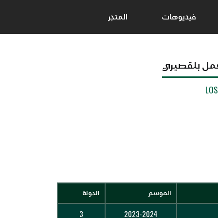
فيديوهات
المتجر
مل بلقصيري
LO
الموسم
الجولة
3
2023-2024