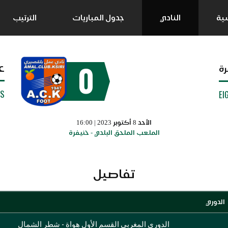
سية
النادي
جدول المباريات
الترتيب
0
ع
رة
SS
EI
الأحد 8 أكتوبر 2023 | 16:00
الملعب الملحق البلدي - خنيفرة
تفاصيل
الدوري
الدوري المغربي القسم الأول هواة - شطر الشمال