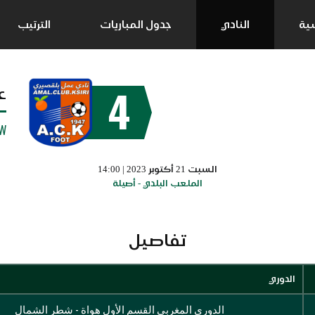
سية
النادي
جدول المباريات
الترتيب
4
ع
W
السبت 21 أكتوبر 2023 | 14:00
الملعب البلدي - أصيلة
تفاصيل
الدوري
الدوري المغربي القسم الأول هواة - شطر الشمال