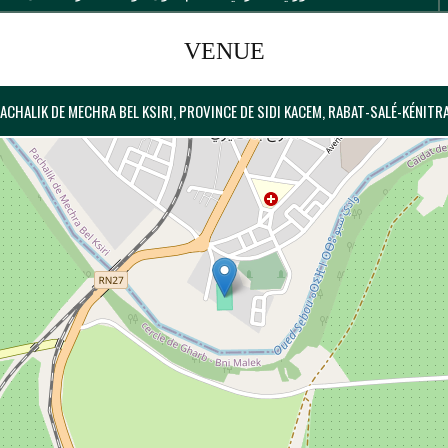
VENUE
PACHALIK DE MECHRA BEL KSIRI, PROVINCE DE SIDI KACEM, RABAT-SALÉ-KÉNITR