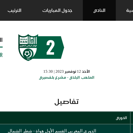
سية
النادي
جدول المباريات
الترتيب
2
ا
UR
الأحد 12 نوفمبر 2023 | 15:30
الملعب البلدي - مشرع بلقصيري
تفاصيل
الدوري
الدوري المغربي القسم الأول هواة - شطر الشمال