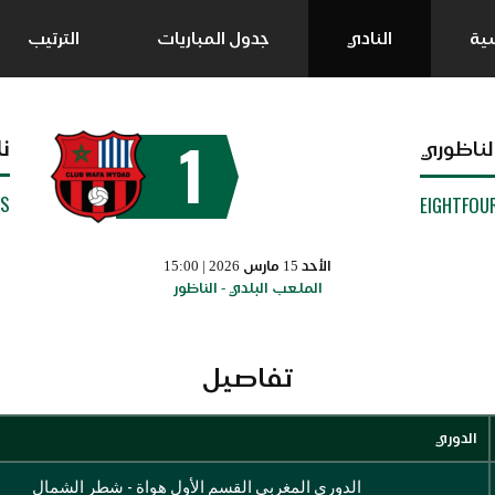
سية
النادي
جدول المباريات
الترتيب
1
نا
لناظوري
SS
EIGHTFOU
الأحد 15 مارس 2026 | 15:00
الملعب البلدي - الناظور
تفاصيل
الدوري
الدوري المغربي القسم الأول هواة - شطر الشمال