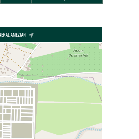
BOULEVARD GENERAL AMEZIAN, الدريوش, DRIOUCH, ال