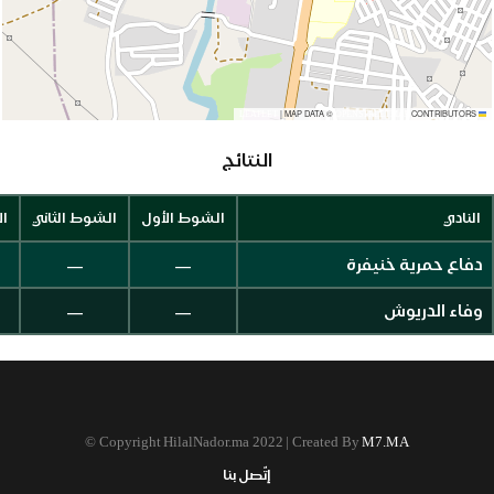
|
MAP DATA ©
CONTRIBUTORS
OPENSTREETMAP
LEAFLET
النتائج
النادي
الشوط الأول
الشوط الثاني
ال
—
—
دفاع حمرية خنيفرة
—
—
وفاء الدريوش
©
Copyright HilalNador.ma 2022 | Created By
M7.MA
إتّصل بنا