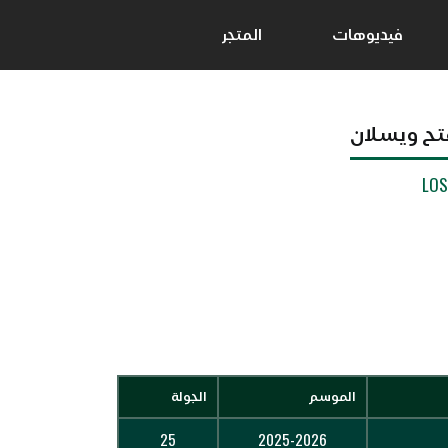
فيديوهات
المتجر
تح ويسلان
LO
الموسم
الجولة
25
2025-2026