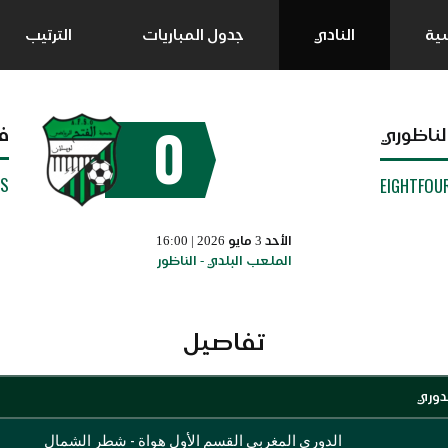
سية
النادي
جدول المباريات
الترتيب
0
ف
لناظوري
SS
EIGHTFOU
الأحد 3 مايو 2026 | 16:00
الملعب البلدي - الناظور
تفاصيل
دوري
الدوري المغربي القسم الأول هواة - شطر الشمال