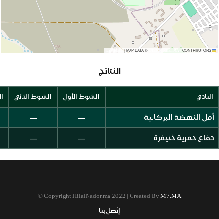
|
MAP DATA ©
CONTRIBUTORS
OPENSTREETMAP
LEAFLET
النتائج
النادي
الشوط الأول
الشوط الثاني
ال
—
—
أمل النهضة البركانية
—
—
دفاع حمرية خنيفرة
©
Copyright HilalNador.ma 2022 | Created By
M7.MA
إتّصل بنا