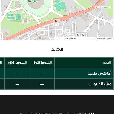
|
MAP DATA ©
CONTRIBUTORS
OPENSTREETMAP
LEAFLET
النتائج
النادي
الشوط الأول
الشوط الثاني
ال
—
—
أجاكس طنجة
—
—
وفاء الدريوش