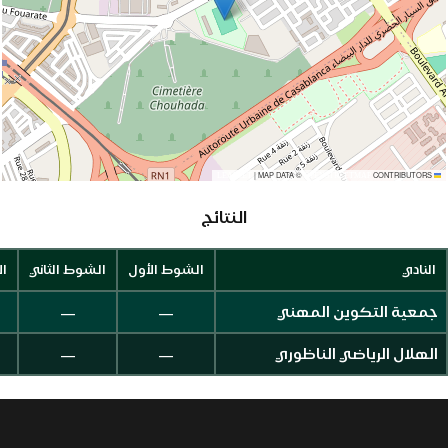
|
MAP DATA ©
CONTRIBUTORS
OPENSTREETMAP
LEAFLET
النتائج
النادي
الشوط الأول
الشوط الثاني
ال
—
—
جمعية التكوين المهني
—
—
الهلال الرياضي الناظوري