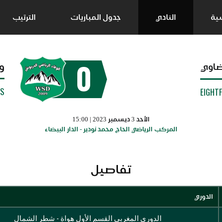
سية
النادي
جدول المباريات
الترتيب
0
و
ضاوي
SS
EIGHT
الأحد 3 ديسمبر 2023 | 15:00
المركب الرياضي الحاج محمد نودير - الدار البيضاء
تفاصيل
الدوري
الدوري المغربي القسم الأول هواة - شطر الشمال