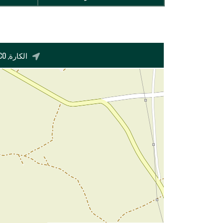
الكارة, EL GARA, PACHALIK DE EL GARA, BERRECHID PROVINCE, CASABLANCA-SETTAT, 26302, MOROCCO