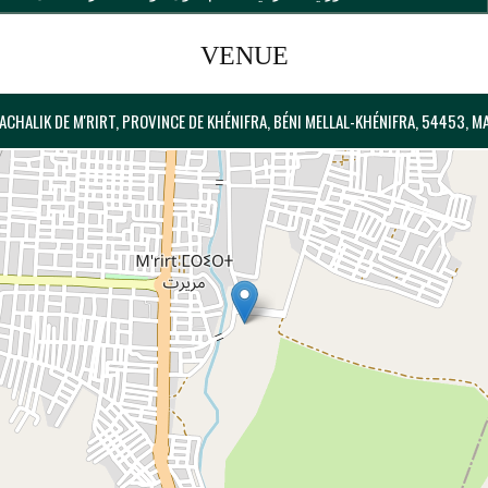
VENUE
PACHALIK DE M'RIRT, PROVINCE DE KHÉNIFRA, BÉNI MELLAL-KHÉNIFRA, 54453, 