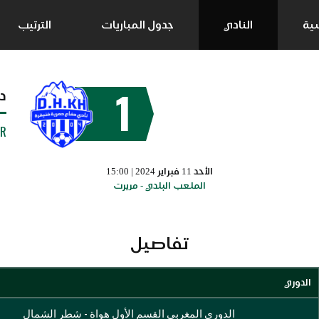
سية
النادي
جدول المباريات
الترتيب
1
د
UR
الأحد 11 فبراير 2024 | 15:00
الملعب البلدي - مريرت
تفاصيل
الدوري
الدوري المغربي القسم الأول هواة - شطر الشمال