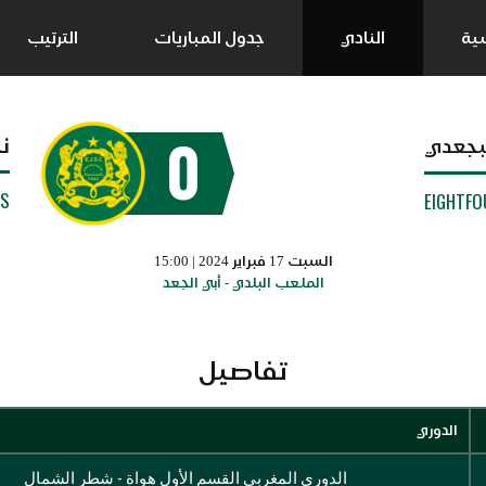
سية
النادي
جدول المباريات
الترتيب
0
ن
البجعدي
SS
EIGHTF
السبت 17 فبراير 2024 | 15:00
الملعب البلدي - أبي الجعد
تفاصيل
الدوري
الدوري المغربي القسم الأول هواة - شطر الشمال