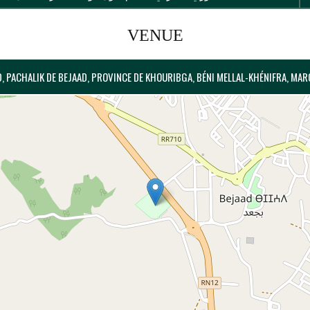
VENUE
, PACHALIK DE BEJAAD, PROVINCE DE KHOURIBGA, BÉNI MELLAL-KHÉNIFRA, MAR