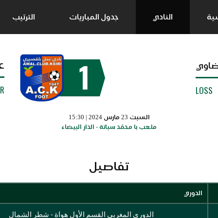
سية
النادي
جدول المباريات
الترتيب
1
ع
يضاوي
UR
LOSS
السبت 23 مارس 2024 | 15:30
ملعب با محمّد سباتة - الدار البيضاء
تفاصيل
الدوري
الدوري المغربي القسم الأول هواة - شطر الشمال