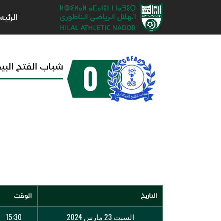
الرئي
0
شباب الفتح الب
التاريخ
الوقت
السبت 23 مارس 2024
15:30