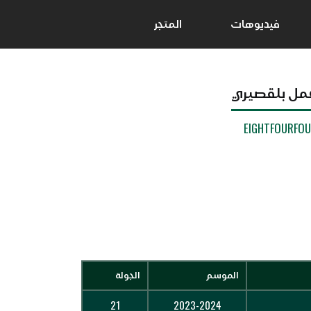
فيديوهات
المتجر
مل بلقصيري
EIGHTFOURFO
الموسم
الجولة
21
2023-2024