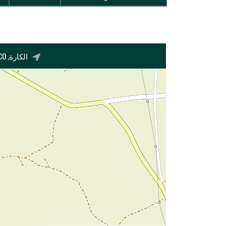
الكارة, EL GARA, PACHALIK DE EL GARA, BERRECHID PROVINCE, CASABLANCA-SETTAT, 26302, MOROCCO