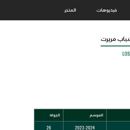
فيديوهات
المتجر
باب مريرت
LO
الموسم
الجولة
26
2023-2024