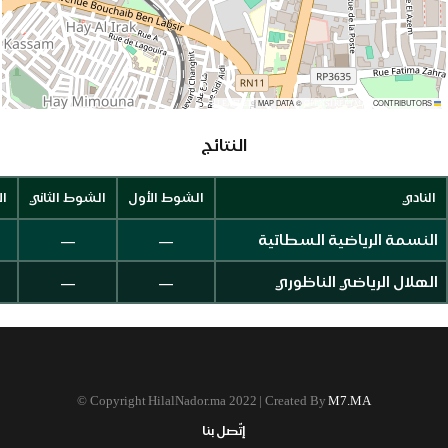
|
MAP DATA ©
CONTRIBUTORS
OPENSTREETMAP
LEAFLET
النتائج
النادي
الشوط الأول
الشوط الثاني
ال
—
—
النسمة الرياضية السطاتية
—
—
الهلال الرياضي الناظوري
©
Copyright HilalNador.ma 2022 | Created By
M7.MA
إتّصل بنا