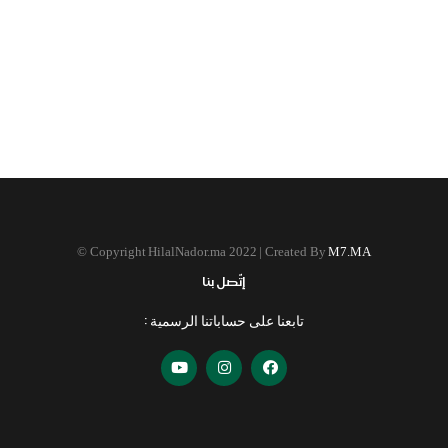
©
Copyright HilalNador.ma 2022 | Created By
M7.MA
إتّصل بنا
تابعنا على حساباتنا الرسمية :