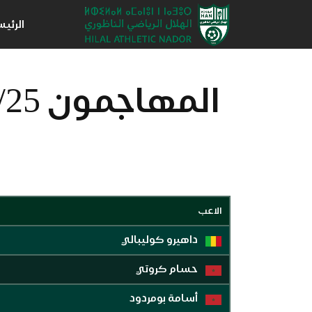
الرئي
المهاجمون 24/25
الاعب
داهيرو كوليبالي
حسام كروتي
أسامة بومردود