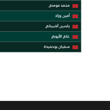
محمد مومني
أمين ورّاد
ياسين أشيباني
علي الأيوبي
سفيان بوحميدة