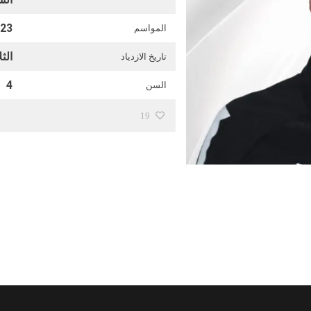
023
المواسم
الثلاثاء 
تاريخ الازدياد
4
السن
19