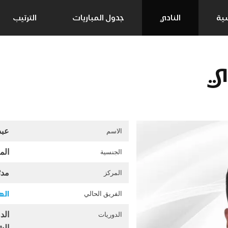
سية
النادي
جدول المباريات
الترتيب
ي
عبد
الاسم
الم
الجنسية
مدر
المركز
اله
الفريق الحالي
الد
الدوريات
ال