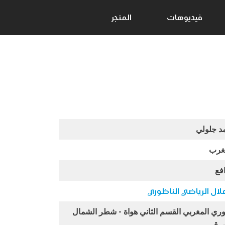
فيديوهات
المتجر
د جلولي
غرب
فع
لال الرياضي الناظوري
وري المغربي القسم الثاني هواة - شطر الشمال
شرقي