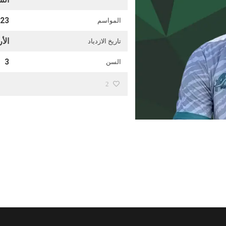
023
المواسم
الأربعاء 
تاريخ الازدياد
3
السن
2