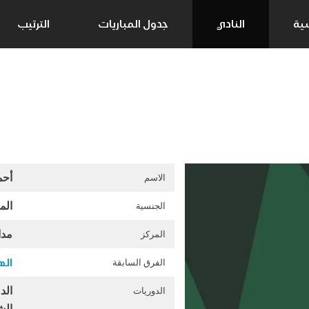
سية
النادي
جدول المباريات
الترتيب
أحم
الاسم
الم
الجنسية
مدا
المركز
اله
الفرق السابقة
الد
الدوريات
ال