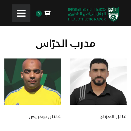
0
مدرب الحرّاس
عادل العوّاج
عدنان بوخريص