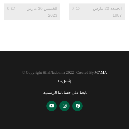
الجمعة 20 مارس
0
الخميس 30 مارس
0
2023
1987
©
Copyright HilalNador.ma 2022 | Created By
M7.MA
إتّصل بنا
تابعنا على حساباتنا الرسمية :