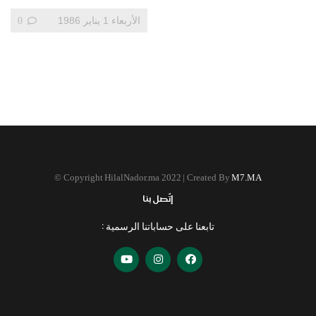
الأربعاء 1 يناير 1986
0
©
Copyright HilalNador.ma 2022 | Created By
M7.MA
إتّصل بنا
تابعنا على حساباتنا الرسمية :