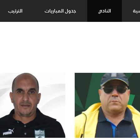
سية
النادي
جدول المباريات
الترتيب