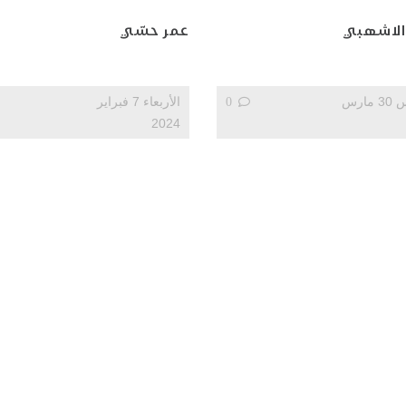
الاشهبي
عمر حسّي
الخميس 30 مارس
0
الأربعاء 7 فبراير
2024