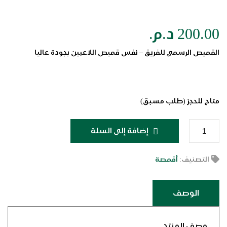
200.00
د.م.
القميص الرسمي للفريق – نفس قميص اللاعبين بجودة عاليا
متاح للحجز (طلب مسبق)
كمية
إضافة إلى السلة
القميص
الأسود
التصنيف:
أقمصة
الوصف
وصف المنتج